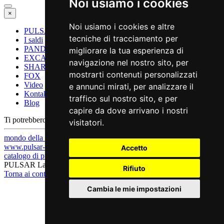
Noi usiamo i cookies
×
Noi usiamo i cookies e altre
PULSAR Laser
tecniche di tracciamento per
I saldi
PANDA
migliorare la tua esperienza di
EXCALIBUR
navigazione nel nostro sito, per
SHARK
mostrarti contenuti personalizzati
FOX
Video
e annunci mirati, per analizzare il
Kontakt
traffico sul nostro sito, e per
Blog
capire da dove arrivano i nostri
Ti potrebbero interessare
visitatori.
mondo della tecnologia di pulizia laser
www.pulsar-laser.com
Accetto
catalogo di pulitori laser
PULSAR Laser (c) 2026
Rifiuto
Torna ai contenuti
Cambia le mie impostazioni