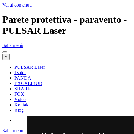
Vai ai contenuti
Parete protettiva - paravento -
PULSAR Laser
Salta menù
×
PULSAR Laser
I saldi
PANDA
EXCALIBUR
SHARK
FOX
Video
Kontakt
Blog
Salta menù